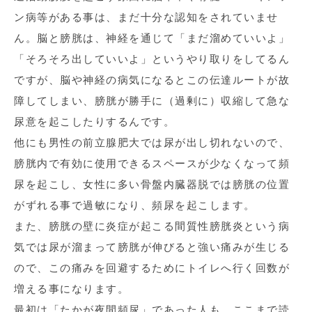
ン病等がある事は、まだ十分な認知をされていませ
ん。脳と膀胱は、神経を通じて「まだ溜めていいよ」
「そろそろ出していいよ」というやり取りをしてるん
ですが、脳や神経の病気になるとこの伝達ルートが故
障してしまい、膀胱が勝手に（過剰に）収縮して急な
尿意を起こしたりするんです。
他にも男性の前立腺肥大では尿が出し切れないので、
膀胱内で有効に使用できるスペースが少なくなって頻
尿を起こし、女性に多い骨盤内臓器脱では膀胱の位置
がずれる事で過敏になり、頻尿を起こします。
また、膀胱の壁に炎症が起こる間質性膀胱炎という病
気では尿が溜まって膀胱が伸びると強い痛みが生じる
ので、この痛みを回避するためにトイレへ行く回数が
増える事になります。
最初は「たかが夜間頻尿」であった人も、ここまで読