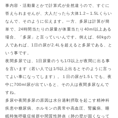
事内容・活動量とかで計算式が全然違うので、すぐに
答えられませんが、大人だったら大体1.2～1.5Lくらい
なんで、そのように伝えます。一方、多尿は計算が簡
単で、24時間当たりの尿量が体重当たり40ml以上ある
場合、「多尿」と言っていいんです。例えば、60kgの
人であれば、1日の尿が2.4Lを超えると多尿である、と
いう事です。
夜間多尿では、1日尿量のうち1/3以上が夜間に出る事
を言います（若い人では1/5以上出るとそのように言っ
てよい事になってします）。１日の尿が1.5Ｌでも、夜
中に700ml尿が出ていると、その人は夜間多尿なんで
すね。
多尿や夜間多尿の原因は水分過剰摂取を起こす精神科
疾患や糖尿病、ホルモンの異常や高血圧、腎臓病、睡
眠時無呼吸症候群や間質性肺炎（肺の壁が固くなって