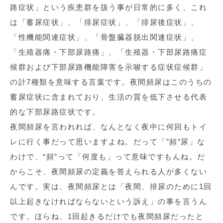
路症状」という疾患群を扱う事が日常的に多く、これ
は「蓄尿症状」、「排尿症状」、「排尿後症状」、
「性機能関連症状」、「骨盤臓器脱出関連症状」、
「生殖器痛・下部尿路痛」、「生殖器・下部尿路痛症
候群および下部尿路機能障害を示唆する症状症候群」
の計7種類を意味する言葉です。夜間頻尿はこのうちの
蓄尿症状に含まれており、生活の質を低下させる代表
的な下部尿路症状です。
夜間頻尿を言われれば、なんとなく夜中に何回もトイ
レに行く事だって思いますよね。だって「”頻”尿」な
わけで、“頻”って「何度も」って意味ですもんね。だ
からこそ、夜間頻尿の定義を答えられる人が多くない
んです。実は、夜間頻尿とは「夜間、排尿のために1回
以上起きなければならないという訴え」の事を言うん
です。ほらね、1回起きるだけでも夜間頻尿だったと