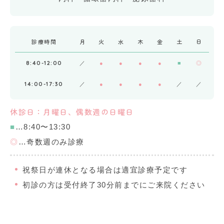
診療時間
月
火
水
木
金
土
日
8:40-12:00
／
●
●
●
●
■
◎
14:00-17:30
／
●
●
●
●
／
／
休診日：月曜日、偶数週の日曜日
■
…8:40〜13:30
◎
…奇数週のみ診療
祝祭日が連休となる場合は適宜診療予定です
初診の方は受付終了30分前までにご来院ください