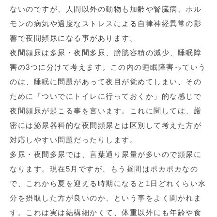
ないのですが、人間以外の動物も加齢や腎臓病、ホル
モンの病気や過度なストレスによる自律神経異常の影
響で夜間頻尿になる事があります。
夜間頻尿は多尿・夜間多尿、膀胱容積の減少、睡眠障
害の3つに分けて考えます。この内の睡眠障害っていう
のは、睡眠に問題があって夜目が覚めてしまい、その
ために「ついでにトイレに行っておくか」的な感じで
夜間頻尿が起こる事を言います。これに関しては、厳
密には泌尿器科的な夜間頻尿とは区別して考えた方が
対応しやすい問題だったりします。
多尿・夜間多尿では、言葉通り尿量が多いので頻尿に
なります。現在5月ですが、もう昼間はポカポカなの
で、これから夏を迎える時期になると1日どれくらい水
分を摂取した方が良いのか、という事をよく聞かれま
す。これは実は結構細かくて、体重以外にも年齢や食