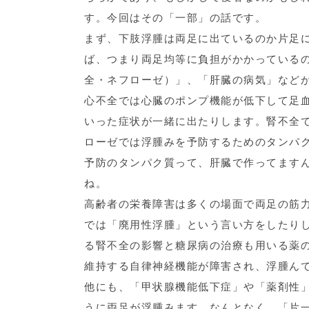
す。今回はその「一部」の話です。
まず、下肢浮腫は両足に出ているのか片足
ば、つまり両足均等に負担がかかっている
全・ネフローゼ）」、「肝臓の病気」など
心不全では心臓のポンプ機能が低下して足
いった症状が一緒に出たりします。腎不全
ローゼでは浮腫みを予防するためのタンパ
予防のタンパク質って、肝臓で作ってます
ね。
高齢者の栄養障害は多くの場面で両足の筋
では「廃用性浮腫」という言い方をしたり
る腎不全の影響と糖尿病の治療も用いる薬
維持する自律神経機能が障害され、浮腫ん
他にも、「甲状腺機能低下症」や「薬剤性
うに両足が浮腫みます。なんとなく、「片