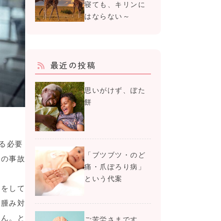
寝ても、キリンに
はならない～
最近の投稿
思いがけず、ぼた
餅
る必要
「ブツブツ・のど
等の事故
痛・爪ぽろり病」
という代案
療をして
浮腫み対
せん。と
ご苦労さまです、