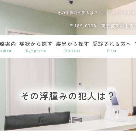
その浮腫みの犯人は？｜にじいろファミリ
〒189-0003
東京都東村山市久
療案内
症状から探す
疾患から探す
受診される方へ
edical
Symptoms
Disease
First
その浮腫みの犯人は？