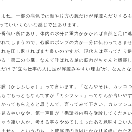
すよね。一部の病気では顔や片方の腕だけが浮腫んだりする
言っていいくらいな感じではあります。
一番低い所にあり、体内の水分に重力がかかれば自然と足に
離れてしまうので、心臓のポンプの力が十分に伝わってきま
これを圧し返せればまだ良いのですが、現代人は座ってたり
ゆる「第二の心臓」なんて呼ばれる足の筋肉がちゃんと機能
だけで”立ち仕事の人に足が浮腫みやすい理由”が、なんとな
浮腫（かしふしゅ）」って言います。「なんやそれ、カッコ
見もごもっともなんですが「カシフシュ」ってなんか言いや
分かってもらえると思うんで、言ってみて下さい。カシフシ
を見るやいなや、第一声目が「循環器内科を受診してくださ
ちゃう凄い人か、考える事をやめてしまったある意味すごい
れません。というのも、下肢浮腫の原因はかなり多岐にわた