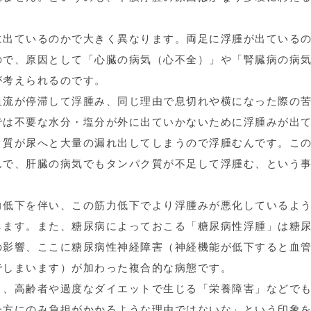
に出ているのかで大きく異なります。両足に浮腫が出ている
ので、原因として「心臓の病気（心不全）」や「腎臓病の病
が考えられるのです。
血流が停滞して浮腫み、同じ理由で息切れや横になった際の
では不要な水分・塩分が外に出ていかないために浮腫みが出
ク質が尿へと大量の漏れ出してしまうので浮腫むんです。こ
んで、肝臓の病気でもタンパク質が不足して浮腫む、という
力低下を伴い、この筋力低下でより浮腫みが悪化しているよ
します。また、糖尿病によっておこる「糖尿病性浮腫」は糖
の影響、ここに糖尿病性神経障害（神経機能が低下すると血
でしまいます）が加わった複合的な病態です。
」、高齢者や過度なダイエットで生じる「栄養障害」などで
一方にのみ負担がかかるような理由ではないな」という印象