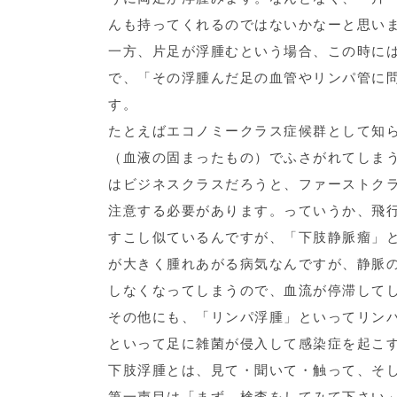
んも持ってくれるのではないかなーと思い
一方、片足が浮腫むという場合、この時に
で、「その浮腫んだ足の血管やリンパ管に
す。
たとえばエコノミークラス症候群として知
（血液の固まったもの）でふさがれてしま
はビジネスクラスだろうと、ファーストク
注意する必要があります。っていうか、飛
すこし似ているんですが、「下肢静脈瘤」
が大きく腫れあがる病気なんですが、静脈
しなくなってしまうので、血流が停滞して
その他にも、「リンパ浮腫」といってリン
といって足に雑菌が侵入して感染症を起こ
下肢浮腫とは、見て・聞いて・触って、そ
第一声目は「まず、検査をしてみて下さい