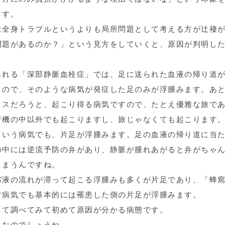
ます。
は全身トラブルというよりも局所問題として考える方が辻褄
問題があるのか？」という見方をしていくと、原因が判明し
られる「深部静脈血栓症」では、足に送られた血液の帰り道
うので、そのような病気が発症した足のみが浮腫みます。あ
ラスだろうと、起こり得る病気ですので、たとえ優雅な旅で
行機の中以外でも起こりますし、旅じゃなくても起こります
という病気でも、片足が浮腫みます。足の血液の帰り道に当
の中には逆流予防の弁があり、静脈が腫れあがると弁がちゃ
しまうんですね。
パ液の流れが滞って起こる浮腫みも多くが片足であり、「蜂
す病気でも基本的には罹患した側の片足が浮腫みます。
して調べてみて初めて原因が分かる病態です。
」なのでしょうね。