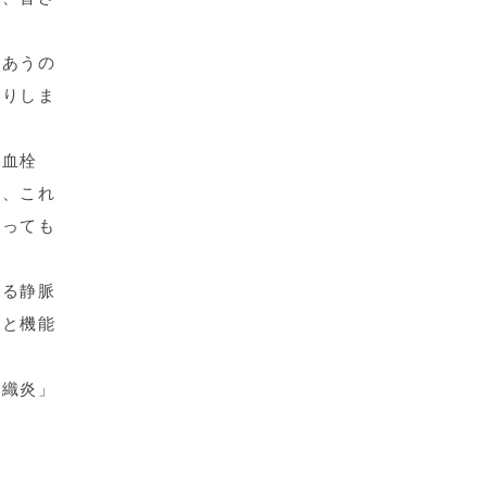
があうの
たりしま
が血栓
と、これ
あっても
。
たる静脈
んと機能
窩織炎」