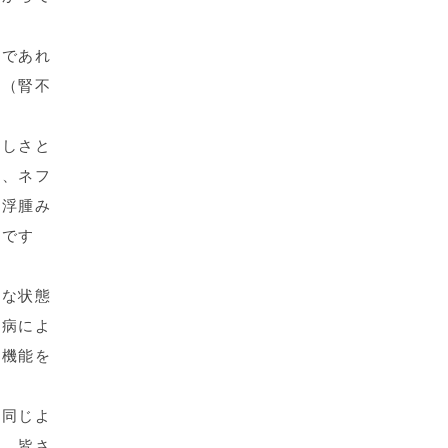
のであれ
気（腎不
苦しさと
て、ネフ
の浮腫み
事です
うな状態
尿病によ
管機能を
も同じよ
を、皆さ