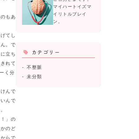
マイハートイズマ
イリトルブレイ
ものもあ
ン。
逃げてし
せん。で
カテゴリー
逆に立ち
しきれて
不整脈
ーく分
未分類
つけんで
すいんで
ュ。
い！」の
人かのど
るからで