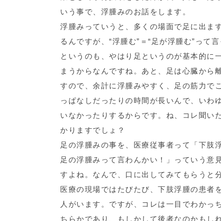
いう事で、浮腫みのお話をします。
浮腫みっていうと、多くの場面で足に出ま
るんですが、“浮腫む”＝“足が浮腫む”って
というのも、やはり足というのが基本的に
まうからなんですね。あと、足は心臓から
すので、余計に浮腫みやすく、足の筋力で
っぱなしだったりの時間が長いんで、いわ
いなかったりするからです。ね、コレ聞いた
かりますでしょ？
足の浮腫みの事を、医療従事者って「下肢
足の浮腫みって言わんかい！」っていう意
すよね。なんで、口に出してみてもらうと
医療の現場ではたびたび、下肢浮腫の患者
人がいます。ですが、コレは一目でわかっ
ちらかであり、もしかして後者なのかもし